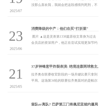
没那么喜欢我，我就会把这段感情判死刑，不
2025/07
想勉强自己喜欢别人，也绝不勉强别人喜欢自
己，对方向前迈一步，我只会更热情，但对方
退一步，...
消费降级的中产：他们在买“打折菜”
23
‍‍‍ 图片 ▲这是灵兽第1338篇原创文章身为过去
会员店的资深用户，他正在尝试实现更加节约
2025/06
的生活方式。作者/十里ID/lingshouke‍1消费寒
气，餐饮成重灾区“我已经退了所有超市的会
员卡，只...
37岁神锋意甲炸裂表演: 绝境连轰两球救主,
21
巴萨旧将创造队史神迹
拉齐奥在联赛收官阶段的一场关键比赛只拿到
平局。这场第34轮的联赛拉齐奥面对的是帕尔
2025/05
马。拉齐奥排出了4231阵型。卡斯特利亚诺斯
顶在最前面。伊萨克森、布拉耶-迪亚和扎卡
尼的进攻组合...
留队or离队? 巴萨第三门将佩尼亚续约僵局