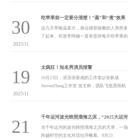
样，保持了四战全胜的战绩，在NS、DNS、
BRO状态不佳的情况下，为将胜利...
吃苹果前一定要分清楚！“蒸”和“煮”效果
30
大不同，吃对了才是宝
这几天早晚温差大，身边感冒咳嗽的人突然多
了起来。邻居李阿姨一直有坚持每天吃苹果的
2025/11
习惯，但最近却发现吃完苹果后总觉得胃里不
太舒服。后来请教了老中医才知道，原来秋冬
季节吃苹...
太疯狂！知名男演员报警
19
10月23日，演员张新成的工作室@张新成
StevenZhang工作室 发文称，团队飞抵贵阳机
2025/11
场后，遭两名私生驾驶车辆尾随，且并未保持
安全车距。在多次劝阻后依旧继续跟车，直到
警方介入后，才停止跟...
千年运河波光映照渤海之滨，“2025大运河
21
文化阅读行”第七站抵达天津
当千年运河的波光映照渤海之滨的天津，一场
跨越时空的文化对话拉开帷幕。8月23