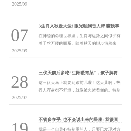
2025/09
日，“2025大运河文化阅读行”第七站抵达天
津，以“运河千年 津彩流韵”为主题，沿着这条
千年水道的脉络走...
3生肖入秋走大运! 眼光独到贵人帮 赚钱事
07
半功倍
在神秘的命理世界里，生肖与运势之间似乎有
着千丝万缕的联系。随着秋天的脚步悄然来
2025/09
临，有3个生肖即将迎来他们的幸运时刻，他
们眼光独到，还有贵人相助，赚钱更是事半功
倍。接下来，...
三伏天前后多吃“生阳暖胃菜”，孩子脾胃
28
好，少生病，越吃越健康
这三伏天马上就要到跟前儿啦！这天儿啊，热
得人浑身都不舒坦，就像被火烤着似的。特别
2025/07
是家里的小宝贝们，这时候可容易没胃口了
呢。小娃娃们脾胃变得虚弱起来，稍微多吃那
么一点点，...
不管多在乎, 也不会说出来的星座: 我很喜
19
欢你, 却始终不敢告诉你
我是一个自尊心特别重的人，只要已发现对方