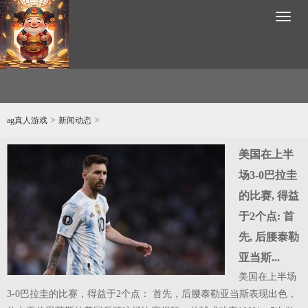
Toggl
naviga
>
>
ag真人游戏
新闻动态
美国在上半
场3-0巴拉圭
的比赛, 得益
演
于2个点: 首
工
先, 后腰泰勒
成
亚当斯...
工
美国在上半场
并
3-0巴拉圭的比赛，得益于2个点： 首先，后腰泰勒亚当斯表现出色，
才