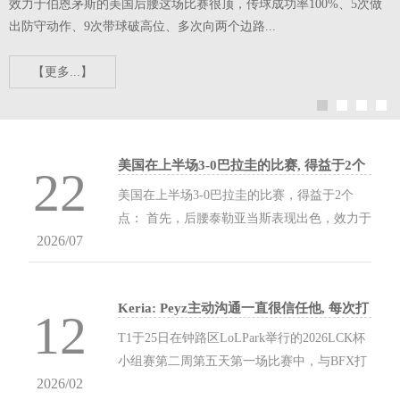
效力于伯恩茅斯的美国后腰这场比赛很顶，传球成功率100%、5次做
出防守动作、9次带球破高位、多次向两个边路...
【更多...】
美国在上半场3-0巴拉圭的比赛, 得益于2个
22
点: 首先, 后腰泰勒亚当斯...
美国在上半场3-0巴拉圭的比赛，得益于2个
点： 首先，后腰泰勒亚当斯表现出色，效力于
2026/07
伯恩茅斯的美国后腰这场比赛很顶，传球成功
率100%、5次做出防守动作、9次带球破高
位、多次向两个边路...
Keria: Peyz主动沟通一直很信任他, 每次打
12
比赛都希望能玩到巴德
T1于25日在钟路区LoLPark举行的2026LCK杯
小组赛第二周第五天第一场比赛中，与BFX打
2026/02
满三局后获胜。至此T1在大龙组内与GEN一