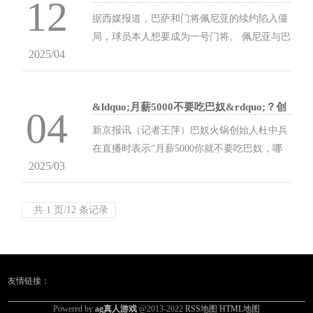
12
今夏或破局
据西媒报道，巴萨和门将佩尼亚的续约陷入僵
局，球员本人想要成为一号门将。 佩尼亚与巴
2025/04
萨的合同至2026年到期，目前他因特尔施特根
的回归和什琴斯尼的加盟沦为第三门将。尽管
曾在特尔施...
&ldquo;月薪5000不要吃巴奴&rdquo;？创
04
始人杜中兵回应争议
新京报讯（记者王萍）巴奴火锅创始人杜中兵
在直播时表示“月薪5000你就不要吃巴奴，哪
2025/03
怕吃个麻辣烫”引发争议。2月27日，杜中兵通
过社交媒体发布视频，表示自己的真实本意被
曲解，“如...
共 1 页/12 条记录
友情链接：
Powered by
ag真人游戏
@2013-2022
RSS地图
HTML地图